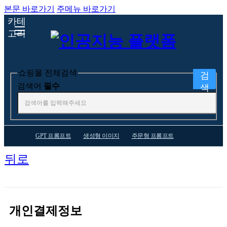
본문 바로가기
주메뉴 바로가기
카테
고리
쇼핑몰 전체검색
검
검색어
필수
색
GPT 프롬프트
생성형 이미지
주문형 프롬프트
뒤로
홍길동님 개인결제
개인결제정보